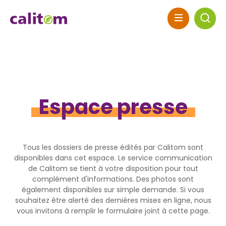
Skip to header area
Aller au contenu principal
Skip to main navigation
Skip to search
Skip to footer
Espace presse
Tous les dossiers de presse édités par Calitom sont
disponibles dans cet espace. Le service communication
de Calitom se tient à votre disposition pour tout
complément d'informations. Des photos sont
également disponibles sur simple demande. Si vous
souhaitez être alerté des dernières mises en ligne, nous
vous invitons à remplir le formulaire joint à cette page.