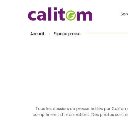
Skip to header area
Aller au contenu principal
Skip to main navigation
Skip to search
Skip to footer
Ser
Accueil
Espace presse
Tous les dossiers de presse édités par Calito
complément d'informations. Des photos sont éga