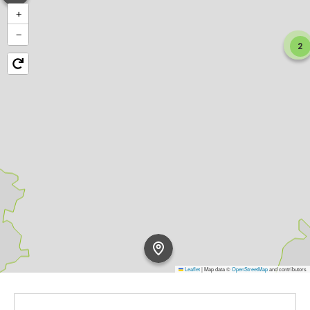
+
−
2
Leaflet
|
Map data ©
OpenStreetMap
and contributors