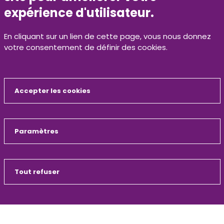
La collecte des déchets ménagers est régie par un
expérience d'utilisateur.
règlement qui s'applique à tous les habitants, qu'ils
soient propriétaires ou…
En cliquant sur un lien de cette page, vous nous donnez
votre consentement de définir des cookies.
Accepter les cookies
Masquer
Paramètres
ZE La Braconne
19 Route du Lac des Saules
16600 MORNAC
Tout refuser
Tél : 05 45 65 82 50
contact@calitom.com
N°vert 0800 500 429