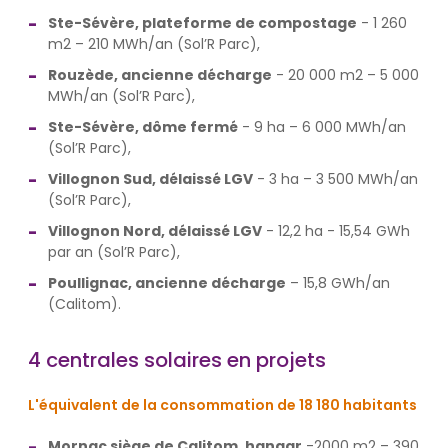
Ste-Sévère, plateforme de compostage
- 1 260
m2 – 210 MWh/an (Sol’R Parc),
Rouzède, ancienne décharge
- 20 000 m2 – 5 000
MWh/an (Sol’R Parc),
Ste-Sévère, dôme fermé
- 9 ha – 6 000 MWh/an
(Sol’R Parc),
Villognon Sud, délaissé LGV
- 3 ha – 3 500 MWh/an
(Sol’R Parc),
Villognon Nord, délaissé LGV
- 12,2 ha - 15,54 GWh
par an (Sol’R Parc),
Poullignac, ancienne décharge
– 15,8 GWh/an
(Calitom).
4 centrales solaires en projets
L'équivalent de la consommation de 18 180 habitants
Mornac siège de Calitom, hangar
-2000 m2 – 390