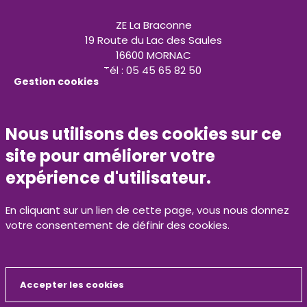
ZE La Braconne
19 Route du Lac des Saules
16600 MORNAC
Tél : 05 45 65 82 50
Gestion cookies
contact@calitom.com
Nous utilisons des cookies sur ce
N°vert 0800 500 429
site pour améliorer votre
Espace presse
expérience d'utilisateur.
Marchés publics
En cliquant sur un lien de cette page, vous nous donnez
votre consentement de définir des cookies.
Recrutement
Contact
Accepter les cookies
Retrouvez nous sur nos réseaux sociaux
Masquer