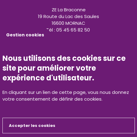
ZE La Braconne
19 Route du Lac des Saules
16600 MORNAC
Tél : 05 45 65 82 50
Gestion cookies
contact@calitom.com
Nous utilisons des cookies sur ce
N°vert 0800 500 429
site pour améliorer votre
Espace presse
expérience d'utilisateur.
Marchés publics
En cliquant sur un lien de cette page, vous nous donnez
votre consentement de définir des cookies.
Recrutement
Contact
Accepter les cookies
Retrouvez nous sur nos réseaux sociaux
Masquer