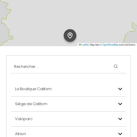
Leaflet
|
Map data ©
OpenStreetMap
and contributors
La Boutique Calitom
Siège de Calitom
Valoparc
Atrion