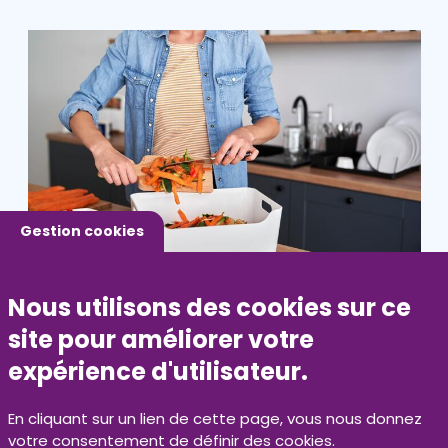
Gestion cookies
Publié le 20 août 2024
Nous utilisons des cookies sur ce
Restes de repas et épluchures
site pour améliorer votre
Les déchets alimentaires de cuisine appartiennent à la
expérience d'utilisateur.
famille des déchets compostables. Le geste est simple
et fourni à domicile…
En cliquant sur un lien de cette page, vous nous donnez
votre consentement de définir des cookies.