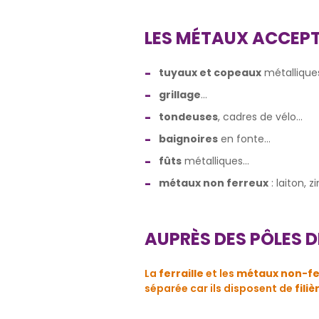
LES MÉTAUX ACCEP
tuyaux et copeaux
métalliques
grillage
...
tondeuses
, cadres de vélo...
baignoires
en fonte...
fûts
métalliques...
métaux non ferreux
: laiton, z
AUPRÈS DES PÔLES 
La
ferraille
et les
métaux non-fe
séparée car ils disposent de
fili