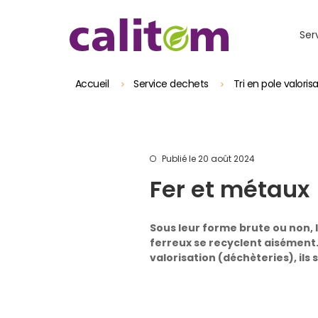
Skip to header area
Aller au contenu principal
Skip to main navigation
Skip to search
Skip to footer
Ser
Accueil
Service dechets
Tri en pole valori
Publié le 20 août 2024
Fer et métaux
Sous leur forme brute ou non, 
ferreux se recyclent aisément.
valorisation (déchèteries), ils