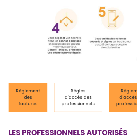
Règlement
Règles
Règlem
des
d'accès des
d'accès
factures
professionnels
professi
LES PROFESSIONNELS AUTORISÉS