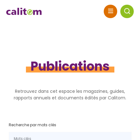
Skip to header area
Aller au contenu principal
Skip to main navigation
Skip to search
Skip to footer
Publications
Retrouvez dans cet espace les magazines, guides,
rapports annuels et documents édités par Calitom.
Recherche par mots clés