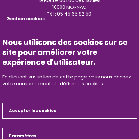
19 Route du Lac des Saules
16600 MORNAC
Tél : 05 45 65 82 50
Gestion cookies
contact@calitom.com
Nous utilisons des cookies sur ce
N°vert 0800 500 429
site pour améliorer votre
Espace presse
expérience d'utilisateur.
Marchés publics
En cliquant sur un lien de cette page, vous nous donnez
votre consentement de définir des cookies.
Recrutement
Contact
Accepter les cookies
Retrouvez nous sur nos réseaux sociaux
Masquer
Paramètres